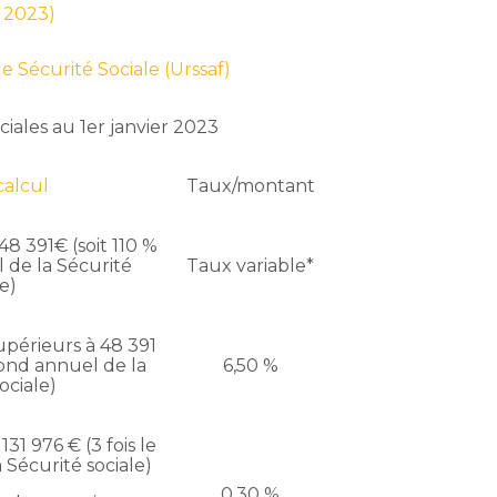
t 2023)
e Sécurité Sociale (Urssaf)
ciales au 1er janvier 2023
calcul
Taux/montant
48 391€ (soit 110 %
 de la Sécurité
Taux variable*
le)
périeurs à 48 391
fond annuel de la
6,50 %
ociale)
31 976 € (3 fois le
 Sécurité sociale)
0,30 %