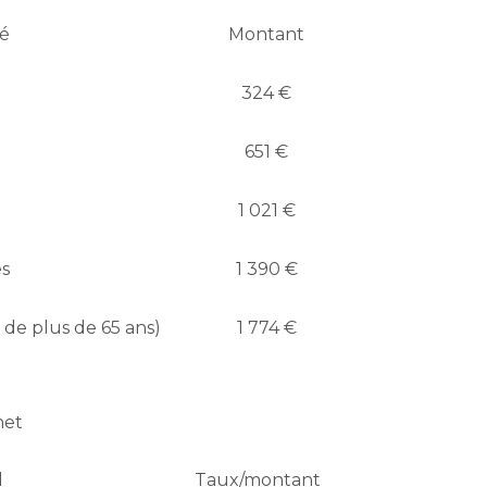
té
Montant
324 €
651 €
1 021 €
es
1 390 €
 de plus de 65 ans)
1 774 €
net
l
Taux/montant