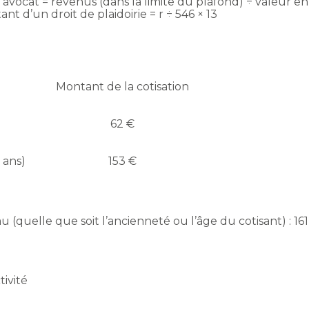
avocat = revenus (dans la limite du plafond) ÷ valeur en
nt d’un droit de plaidoirie = r ÷ 546 × 13
Montant de la cotisation
62 €
 ans)
153 €
(quelle que soit l’ancienneté ou l’âge du cotisant) : 161
tivité