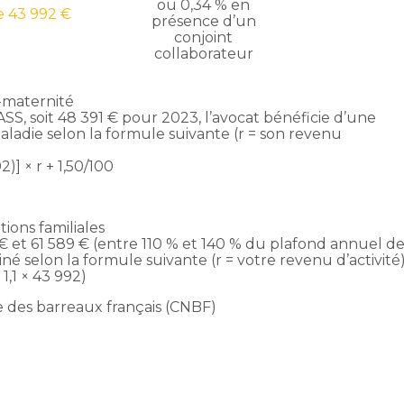
ou 0,34 % en
e 43 992 €
présence d’un
conjoint
collaborateur
e-maternité
SS, soit 48 391 € pour 2023, l’avocat bénéficie d’une
aladie selon la formule suivante (r = son revenu
2)] × r + 1,50/100
tions familiales
 et 61 589 € (entre 110 % et 140 % du plafond annuel d
iné selon la formule suivante (r = votre revenu d’activité
– 1,1 × 43 992)
le des barreaux français (CNBF)