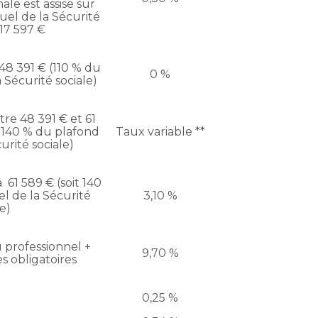
ale est assise sur
el de la Sécurité
 17 597 €
48 391 € (110 % du
0 %
 Sécurité sociale)
re 48 391 € et 61
t 140 % du plafond
Taux variable **
urité sociale)
61 589 € (soit 140
l de la Sécurité
3,10 %
le)
professionnel +
9,70 %
es obligatoires
0,25 %