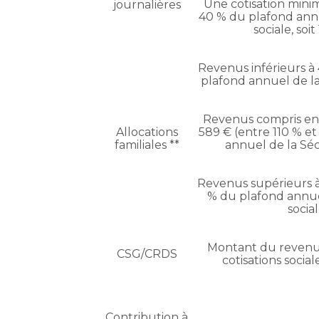
Une cotisation minim
journalières
40 % du plafond annu
sociale, soit
Revenus inférieurs à 
plafond annuel de la
Revenus compris ent
Allocations
589 € (entre 110 % e
familiales **
annuel de la Séc
Revenus supérieurs à 
% du plafond annue
socia
Montant du revenu 
CSG/CRDS
cotisations social
Contribution à