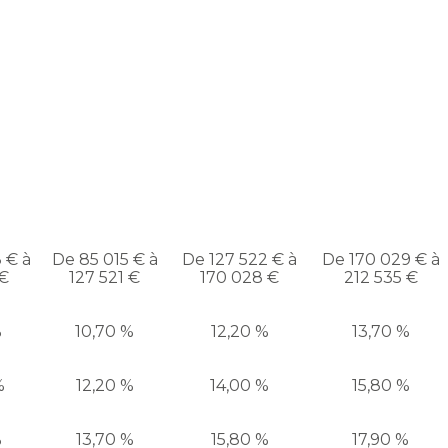
 € à
De 85 015 € à
De 127 522 € à
De 170 029 € à
 €
127 521 €
170 028 €
212 535 €
%
10,70 %
12,20 %
13,70 %
%
12,20 %
14,00 %
15,80 %
%
13,70 %
15,80 %
17,90 %