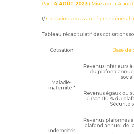
Par
|
4 AOÛT 2023
( Mise à jour 4 aoû
1/
Cotisations dues au régime général d
Tableau récapitulatif des cotisations so
Cotisation
Base de 
Revenus inférieurs à 
du plafond annuel
socia
Maladie-
maternité *
Revenus égaux ou su
€ (soit 110 % du pla
Sécurité s
Revenus plafonnés à 1
plafond annuel de la
Indemnités