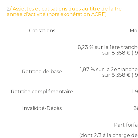
2
/ Assiettes et cotisations dues au titre de la 1re
année d’activité (hors exonération ACRE)
Cotisations
Mo
8,23 % sur la 1ère tranch
sur 8 358 € (1
1,87 % sur la 2e tranche
Retraite de base
sur 8 358 € (1
Retraite complémentaire
1 
Invalidité-Décès
8
Part forfa
(dont 2/3 à la charge de