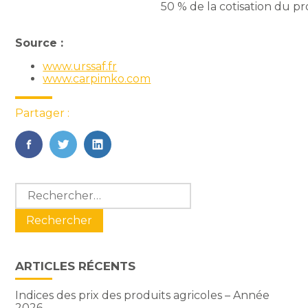
50 % de la cotisation du pr
Source :
www.urssaf.fr
www.carpimko.com
Partager :
FaceBook
Twitter
LinkedIn
Blog
Rechercher :
sidebar
ARTICLES RÉCENTS
Indices des prix des produits agricoles – Année
2026