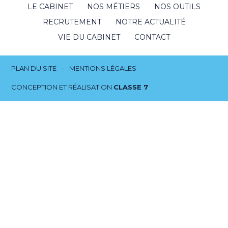
Footer
LE CABINET
NOS MÉTIERS
NOS OUTILS
Principale
RECRUTEMENT
NOTRE ACTUALITÉ
VIE DU CABINET
CONTACT
Footer
PLAN DU SITE
MENTIONS LÉGALES
CONCEPTION ET RÉALISATION
CLASSE 7