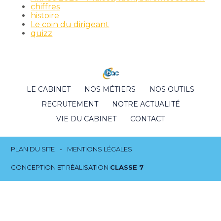
chiffres
histoire
Le coin du dirigeant
quizz
Footer
LE CABINET
NOS MÉTIERS
NOS OUTILS
Principale
RECRUTEMENT
NOTRE ACTUALITÉ
VIE DU CABINET
CONTACT
Footer
PLAN DU SITE
MENTIONS LÉGALES
CONCEPTION ET RÉALISATION
CLASSE 7