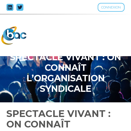
CONNEXION
Aller
au
contenu
SPECTACLE VIVANT : ON
CONNAÎT
L’ORGANISATION
SYNDICALE
REPRÉSENTATIVE
SPECTACLE VIVANT :
ON CONNAÎT