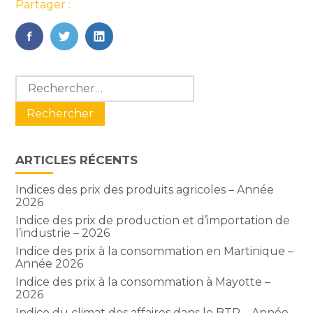
Partager :
FaceBook
Twitter
LinkedIn
Blog
Rechercher :
sidebar
ARTICLES RÉCENTS
Indices des prix des produits agricoles – Année
2026
Indice des prix de production et d’importation de
l’industrie – 2026
Indice des prix à la consommation en Martinique –
Année 2026
Indice des prix à la consommation à Mayotte –
2026
Indice du climat des affaires dans le BTP – Année