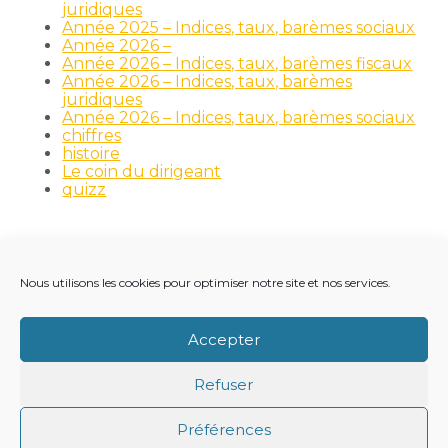
juridiques
Année 2025 – Indices, taux, barèmes sociaux
Année 2026 –
Année 2026 – Indices, taux, barèmes fiscaux
Année 2026 – Indices, taux, barèmes
juridiques
Année 2026 – Indices, taux, barèmes sociaux
chiffres
histoire
Le coin du dirigeant
quizz
Nous utilisons les cookies pour optimiser notre site et nos services.
Footer
LE CABINET
NOS MÉTIERS
NOS OUTILS
Principale
RECRUTEMENT
NOTRE ACTUALITÉ
Accepter
VIE DU CABINET
CONTACT
Refuser
Footer
PLAN DU SITE
MENTIONS LÉGALES
Préférences