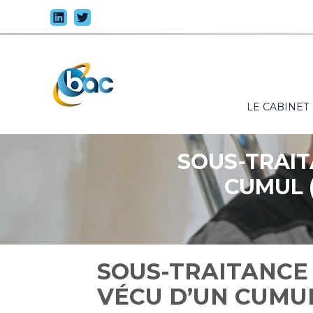
Principal
LE CABINET
Aller
au
contenu
SOUS-TRAIT
CUMUL 
SOUS-TRAITANCE 
VÉCU D’UN CUMUL