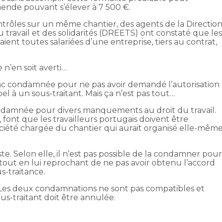
nde pouvant s’élever à 7 500 €.
ontrôles sur un même chantier, des agents de la Directio
u travail et des solidarités (DREETS) ont constaté que le
aient toutes salariées d’une entreprise, tiers au contrat,
 n’en soit averti…
onc condamnée pour ne pas avoir demandé l’autorisation
l à un sous-traitant. Mais ça n’est pas tout…
 condamnée pour divers manquements au droit du travail.
font que les travailleurs portugais doivent être
ociété chargée du chantier qui aurait organisé elle-mêm
ste. Selon elle, il n’est pas possible de la condamner pou
, tout en lui reprochant de ne pas avoir obtenu l’accord
s-traitance.
 Les deux condamnations ne sont pas compatibles et
s-traitant doit être annulée.