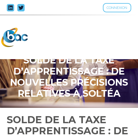
CONNEXION
Aller
au
contenu
SOLDE DE LA TAXE
D’APPRENTISSAGE : DE
NOUVELLES PRÉCISIONS
RELATIVES À SOLTÉA
SOLDE DE LA TAXE
D’APPRENTISSAGE : DE