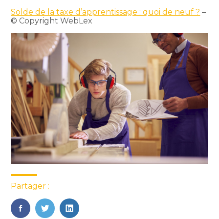
Solde de la taxe d’apprentissage : quoi de neuf ?
–
© Copyright WebLex
Partager :
FaceBook
Twitter
LinkedIn