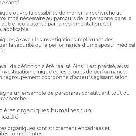
de santé.
omique ouvre la possibilité de mener la recherche au
roximité nécessaire au parcours de la personne dans la
autre lieu autorisé par la réglementation. Cet
 applicable :
iques, à savoir les investigations impliquant des
r la sécurité ou la performance d’un dispositif médical
) ;
il de définition a été réalisé. Ainsi, il est précisé, aussi
investigation clinique et les études de performance,
 un regroupement coordonné d’acteurs agissant selon
signe un ensemble de personnes constituant tout ou
a recherche.
atières organiques humaines : un
encadré
ères organiques sont strictement encadrées et
rités compétentes.