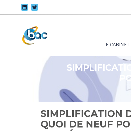
Principal
LE CABINET
Aller
au
contenu
SIMPLIFICATI
PO
SIMPLIFICATION 
QUOI DE NEUF PO