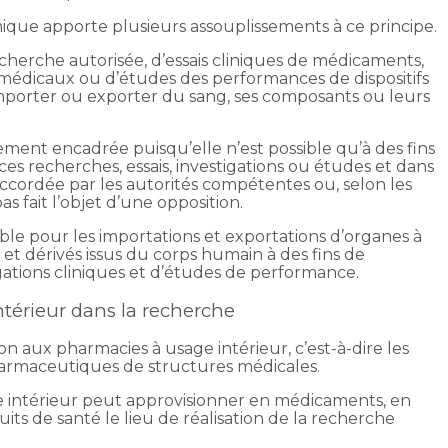
omique apporte plusieurs assouplissements à ce principe.
erche autorisée, d’essais cliniques de médicaments,
fs médicaux ou d’études des performances de dispositifs
importer ou exporter du sang, ses composants ou leurs
ment encadrée puisqu’elle n’est possible qu’à des fins
ces recherches, essais, investigations ou études et dans
é accordée par les autorités compétentes ou, selon les
s fait l’objet d’une opposition.
le pour les importations et exportations d’organes à
es et dérivés issus du corps humain à des fins de
tigations cliniques et d’études de performance.
ntérieur dans la recherche
ion aux pharmacies à usage intérieur, c’est-à-dire les
armaceutiques de structures médicales.
e intérieur peut approvisionner en médicaments, en
its de santé le lieu de réalisation de la recherche