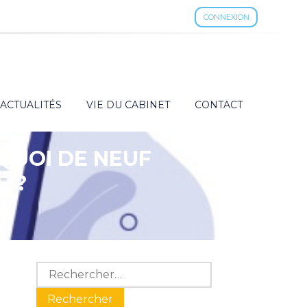
CONNEXION
ACTUALITÉS
VIE DU CABINET
CONTACT
 QUOI DE NEUF
É ?
Blog
Rechercher :
sidebar