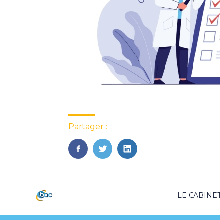
Partager :
FaceBook
Twitter
LinkedIn
Footer
LE CABINE
Principale