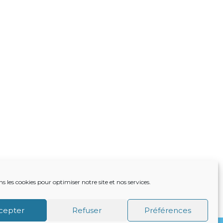
ns les cookies pour optimiser notre site et nos services.
TRE ACTUALITÉ
VIE DU CABINET
CONTACT
cepter
Refuser
Préférences