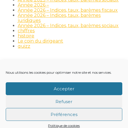
Année 2026 –
Année 2026 – Indices, taux, barèmes fiscaux
Année 2026 – Indices, taux, barèmes
juridiques
Année 2026 – Indices, taux, barèmes sociaux
chiffres
histoire
Le coin du dirigeant
quizz
Nous utilisons les cookies pour optimiser notre site et nos services.
Footer
LE CABINET
NOS MÉTIERS
NOS OUTILS
Principale
RECRUTEMENT
NOTRE ACTUALITÉ
Accepter
VIE DU CABINET
CONTACT
Refuser
Footer
PLAN DU SITE
MENTIONS LÉGALES
Préférences
CONCEPTION ET RÉALISATION
CLASSE 7
Politique de cookies