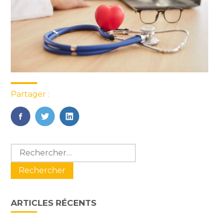
Partager :
FaceBook
Twitter
LinkedIn
Blog
Rechercher :
sidebar
ARTICLES RÉCENTS