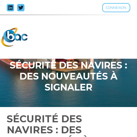
CONNEXION
Aller
au
contenu
SÉCURITÉ DES NAVIRES :
DES NOUVEAUTÉS À
SIGNALER
SÉCURITÉ DES
NAVIRES : DES