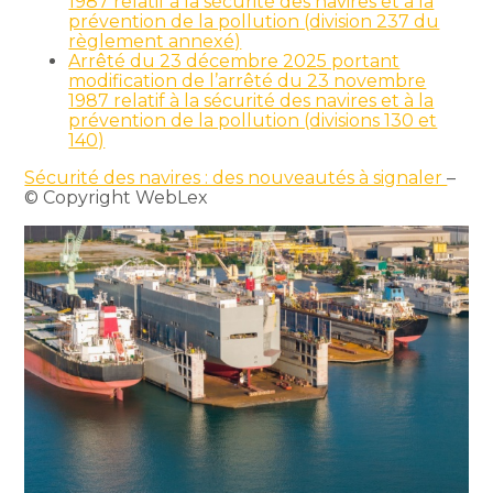
1987 relatif à la sécurité des navires et à la
prévention de la pollution (division 237 du
règlement annexé)
Arrêté du 23 décembre 2025 portant
modification de l’arrêté du 23 novembre
1987 relatif à la sécurité des navires et à la
prévention de la pollution (divisions 130 et
140)
Sécurité des navires : des nouveautés à signaler
–
© Copyright WebLex