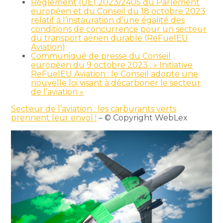
Règlement (UE) 2023/2405 du Parlement
européen et du Conseil du 18 octobre 2023
relatif à l’instauration d’une égalité des
conditions de concurrence pour un secteur
du transport aérien durable (ReFuelEU
Aviation)
Communiqué de presse du Conseil
européen du 9 octobre 2023 : « Initiative
ReFuelEU Aviation : le Conseil adopte une
nouvelle loi visant à décarboner le secteur
de l’aviation »
Secteur de l’aviation : les carburants verts
prennent leur envol !
– © Copyright WebLex