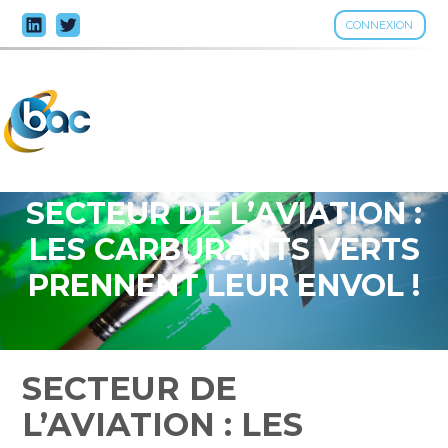
CONNEXION
Aller
au
contenu
SECTEUR DE L’AVIATION :
LES CARBURANTS VERTS
PRENNENT LEUR ENVOL !
SECTEUR DE
L’AVIATION : LES