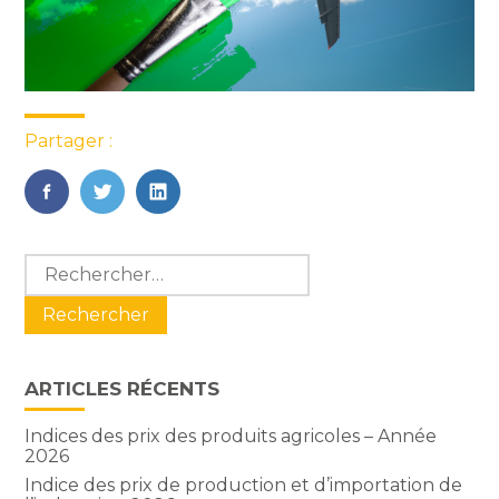
Partager :
FaceBook
Twitter
LinkedIn
Blog
Rechercher :
sidebar
ARTICLES RÉCENTS
Indices des prix des produits agricoles – Année
2026
Indice des prix de production et d’importation de