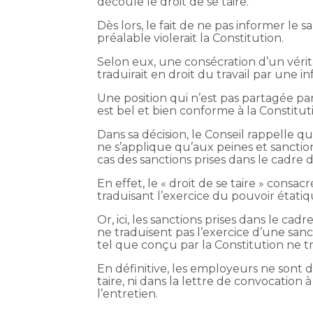
découle le droit de se taire.
Dès lors, le fait de ne pas informer le s
préalable violerait la Constitution.
Selon eux, une consécration d’un véritab
traduirait en droit du travail par une 
Une position qui n’est pas partagée par 
est bel et bien conforme à la Constitut
Dans sa décision, le Conseil rappelle qu
ne s’applique qu’aux peines et sanction
cas des sanctions prises dans le cadre d
En effet, le « droit de se taire » consac
traduisant l’exercice du pouvoir étati
Or, ici, les sanctions prises dans le cad
ne traduisent pas l’exercice d’une sanct
tel que conçu par la Constitution ne t
En définitive, les employeurs ne sont d
taire, ni dans la lettre de convocation
l’entretien.