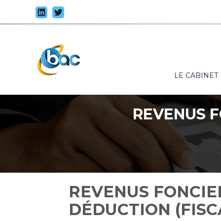
Principal
LE CABINET
Aller
au
contenu
REVENUS F
REVENUS FONCIER
DÉDUCTION (FISC