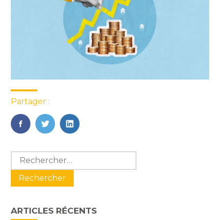
Partager :
FaceBook
Twitter
LinkedIn
Blog
Rechercher :
sidebar
ARTICLES RÉCENTS