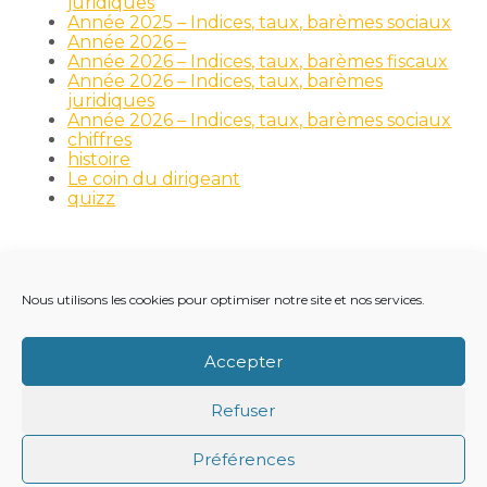
juridiques
Année 2025 – Indices, taux, barèmes sociaux
Année 2026 –
Année 2026 – Indices, taux, barèmes fiscaux
Année 2026 – Indices, taux, barèmes
juridiques
Année 2026 – Indices, taux, barèmes sociaux
chiffres
histoire
Le coin du dirigeant
quizz
Nous utilisons les cookies pour optimiser notre site et nos services.
Footer
LE CABINET
NOS MÉTIERS
NOS OUTILS
Principale
RECRUTEMENT
NOTRE ACTUALITÉ
Accepter
VIE DU CABINET
CONTACT
Refuser
Footer
PLAN DU SITE
MENTIONS LÉGALES
Préférences