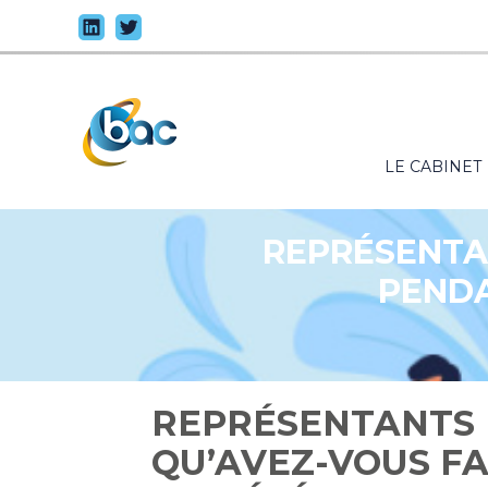
Principal
LE CABINET
Aller
au
contenu
REPRÉSENTAN
PENDA
REPRÉSENTANTS 
QU’AVEZ-VOUS F