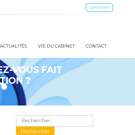
CONNEXION
ACTUALITÉS
VIE DU CABINET
CONTACT
EZ-VOUS FAIT
TION ?
Blog
Rechercher :
sidebar