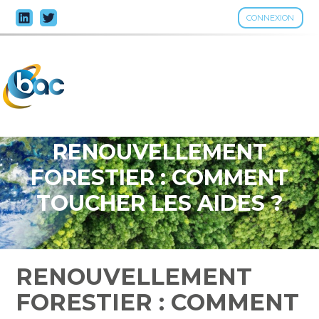
CONNEXION
Aller
au
contenu
RENOUVELLEMENT
FORESTIER : COMMENT
TOUCHER LES AIDES ?
RENOUVELLEMENT
FORESTIER : COMMENT