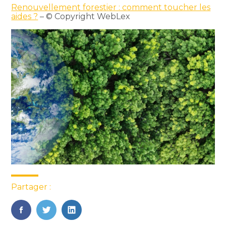
Renouvellement forestier : comment toucher les
aides ?
– © Copyright WebLex
Partager :
FaceBook
Twitter
LinkedIn