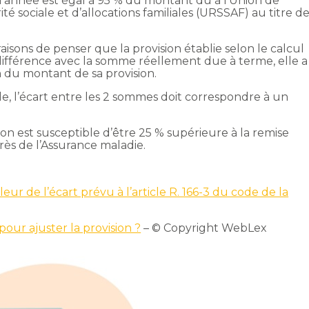
 l’année est égal à 95 % du montant dû à l’Union de
é sociale et d’allocations familiales (URSSAF) au titre d
aisons de penser que la provision établie selon le calcul
différence avec la somme réellement due à terme, elle a
ion du montant de sa provision.
, l’écart entre les 2 sommes doit correspondre à un
ision est susceptible d’être 25 % supérieure à la remise
ès de l’Assurance maladie.
eur de l’écart prévu à l’article R. 166-3 du code de la
our ajuster la provision ?
– © Copyright WebLex