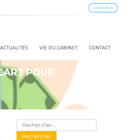
CONNEXION
ACTUALITÉS
VIE DU CABINET
CONTACT
ÉCART POUR
Blog
Rechercher :
sidebar