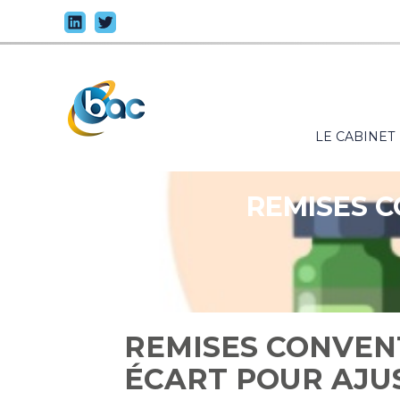
Principal
LE CABINET
Aller
au
contenu
REMISES C
REMISES CONVEN
ÉCART POUR AJUS