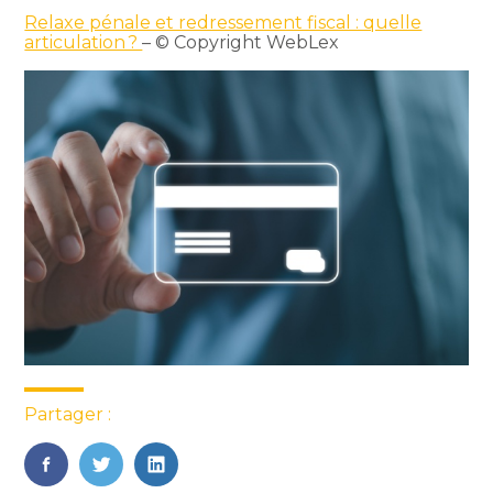
Relaxe pénale et redressement fiscal : quelle
articulation ?
– © Copyright WebLex
Partager :
FaceBook
Twitter
LinkedIn