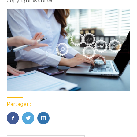
Copyright WebLex
Partager :
FaceBook
Twitter
LinkedIn