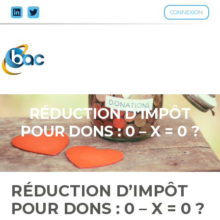
CONNEXION
Aller
au
contenu
RÉDUCTION D’IMPÔT
POUR DONS : 0 – X = 0 ?
RÉDUCTION D’IMPÔT
POUR DONS : 0 – X = 0 ?