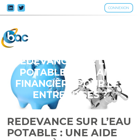
CONNEXION
Aller
au
contenu
REDEVANCE SUR L’EAU
POTABLE : UNE AIDE
FINANCIÈRE POUR LES
ENTREPRISES ?
REDEVANCE SUR L’EAU
POTABLE : UNE AIDE