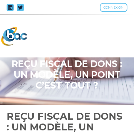
CONNEXION
Aller
au
contenu
REÇU FISCAL DE DONS :
UN MODÈLE, UN POINT
C’EST TOUT ?
REÇU FISCAL DE DONS
: UN MODÈLE, UN