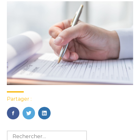
Partager :
FaceBook
Twitter
LinkedIn
Blog
Rechercher :