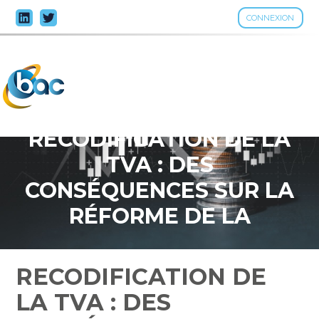
CONNEXION
Aller
au
contenu
RECODIFICATION DE LA
TVA : DES
CONSÉQUENCES SUR LA
RÉFORME DE LA
FACTURATION
ÉLECTRONIQUE ?
RECODIFICATION DE
LA TVA : DES