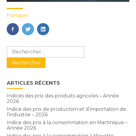
Partager :
FaceBook
Twitter
LinkedIn
Blog
Rechercher :
sidebar
ARTICLES RÉCENTS
Indices des prix des produits agricoles – Année
2026
Indice des prix de production et d’importation de
l’industrie – 2026
Indice des prix à la consommation en Martinique –
Année 2026
Indice des prix à la consommation à Mayotte –