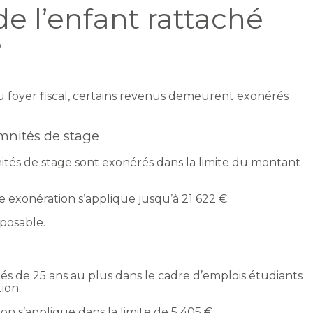
e l’enfant rattaché
?
 foyer fiscal, certains revenus demeurent exonérés
mnités de stage
mnités de stage sont exonérés dans la limite du montant
 exonération s’applique jusqu’à 21 622 €.
mposable.
gés de 25 ans au plus dans le cadre d’emplois étudiants
ion.
n s’applique dans la limite de 5 405 €.