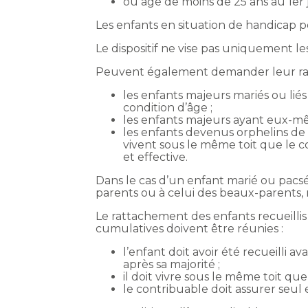
ou âgé de moins de 25 ans au 1er j
Les enfants en situation de handicap pe
Le dispositif ne vise pas uniquement les
Peuvent également demander leur ra
les enfants majeurs mariés ou liés
condition d’âge ;
les enfants majeurs ayant eux-mê
les enfants devenus orphelins de l
vivent sous le même toit que le c
et effective.
Dans le cas d’un enfant marié ou pacs
parents ou à celui des beaux-parents,
Le rattachement des enfants recueillis r
cumulatives doivent être réunies :
l’enfant doit avoir été recueilli 
après sa majorité ;
il doit vivre sous le même toit que
le contribuable doit assurer seul 