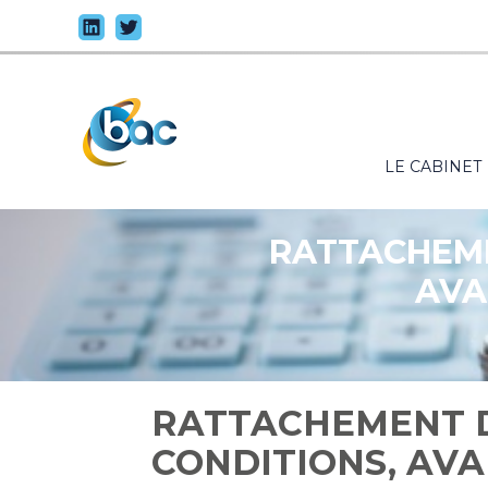
Principal
LE CABINET
Aller
au
contenu
RATTACHEME
AVA
RATTACHEMENT D
CONDITIONS, AV