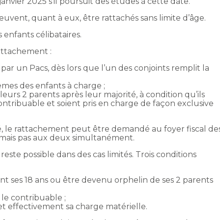
anvier 2025 s’il poursuit des études à cette date.
uvent, quant à eux, être rattachés sans limite d’âge.
 enfants célibataires.
ttachement :
 par un Pacs, dès lors que l’un des conjoints remplit la
mes des enfants à charge ;
eurs 2 parents après leur majorité, à condition qu’ils
ontribuable et soient pris en charge de façon exclusive
é, le rattachement peut être demandé au foyer fiscal de
 mais pas aux deux simultanément.
este possible dans des cas limités. Trois conditions
avant ses 18 ans ou être devenu orphelin de ses 2 parents
 le contribuable ;
et effectivement sa charge matérielle.