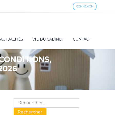
CONNEXION
ACTUALITÉS
VIE DU CABINET
CONTACT
CONDITIONS,
2026
Blog
Rechercher :
sidebar