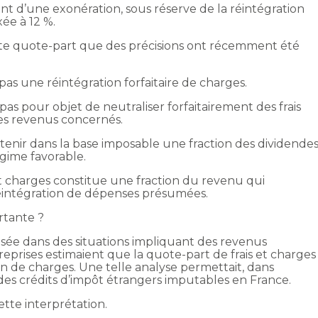
ent d’une exonération, sous réserve de la réintégration
xée à 12 %.
tte quote-part que des précisions ont récemment été
 pas une réintégration forfaitaire de charges.
pas pour objet de neutraliser forfaitairement des frais
es revenus concernés.
tenir dans la base imposable une fraction des dividende
gime favorable.
et charges constitue une fraction du revenu qui
éintégration de dépenses présumées.
rtante ?
osée dans des situations impliquant des revenus
reprises estimaient que la quote-part de frais et charges
on de charges. Une telle analyse permettait, dans
des crédits d’impôt étrangers imputables en France.
cette interprétation.