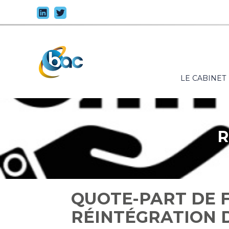
Principal
LE CABINET
Aller
au
contenu
QUOTE
R
QUOTE-PART DE F
RÉINTÉGRATION 