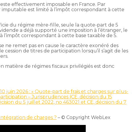
 reste effectivement imposable en France. Par
 imputable est limité à l’impôt correspondant à cette
icie du régime mère-fille, seule la quote-part de 5
idende a déjà supporté une imposition à l’étranger, le
à l’impôt correspondant à cette base taxable de 5.
lyse ne remet pas en cause le caractère exonéré des
cession de titres de participation lorsqu’il s’agit de les
ers.
en matière de régimes fiscaux privilégiés est donc
10 juin 2026 : « Quote-part de frais et charges sur plus-
articipation – Jurisprudences (CE, décision du 15
ision du 5 juillet 2022, no 463021 et CE, décision du 7
éintégration de charges ?
– © Copyright WebLex