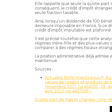
Elle rappelle que seule la quote-part
conséquent, le crédit d’impôt étranger
seule fraction taxable.
Ainsi, lorsqu’un dividende de 100 bénéf
demeure imposable en France. Si ce div
crédit d’impôt imputable est plafonné 
Il est précisé toutefois que cette ana
régimes mère-fille et des plus-values de 
comparer à des régimes fiscaux étrang
La position administrative déjà admise 
maintenue.
Sources :
Actualité Bofip impots.gouv.fr du 
values de cession et produits de p
novembre 2021, no 454105 ; CE, déc
avril 2023, no 462709) »
Quote-part de frais et charges : une r