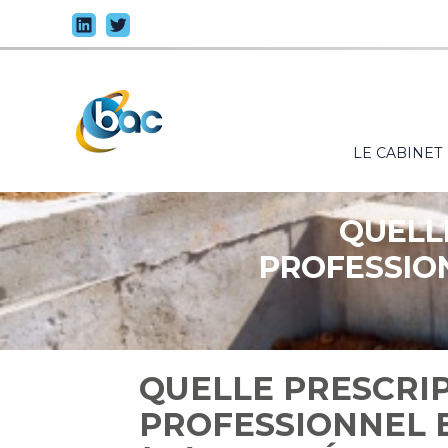
Principal
LE CABINET
Aller
au
contenu
QUELL
PROFESSION
QUELLE PRESCRIP
PROFESSIONNEL 