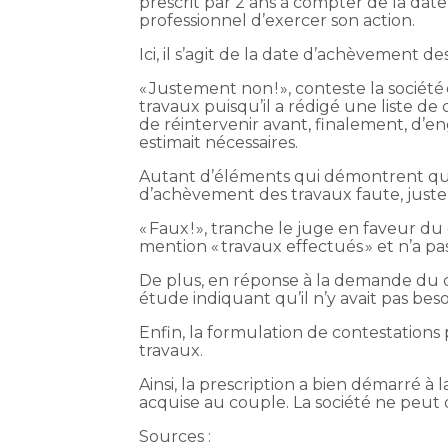
prescrit par 2 ans à compter de la dat
professionnel d’exercer son action.
Ici, il s’agit de la date d’achèvement 
« Justement non ! », conteste la sociét
travaux puisqu’il a rédigé une liste de
de réintervenir avant, finalement, d’en
estimait nécessaires.
Autant d’éléments qui démontrent que 
d’achèvement des travaux faute, jus
« Faux ! », tranche le juge en faveur du
mention « travaux effectués » et n’a pas
De plus, en réponse à la demande du co
étude indiquant qu’il n’y avait pas beso
Enfin, la formulation de contestation
travaux.
Ainsi, la prescription a bien démarré à
acquise au couple. La société ne peut 
Sources :