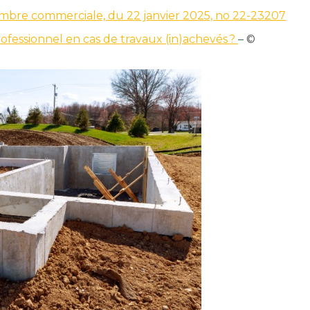
hambre commerciale, du 22 janvier 2025, no 22-23207
rofessionnel en cas de travaux (in)achevés ?
– ©