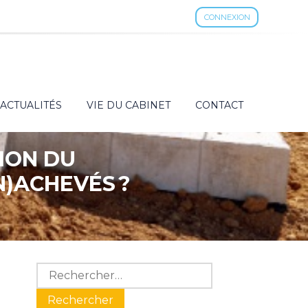
CONNEXION
ACTUALITÉS
VIE DU CABINET
CONTACT
ION DU
N)ACHEVÉS ?
Blog
Rechercher :
sidebar