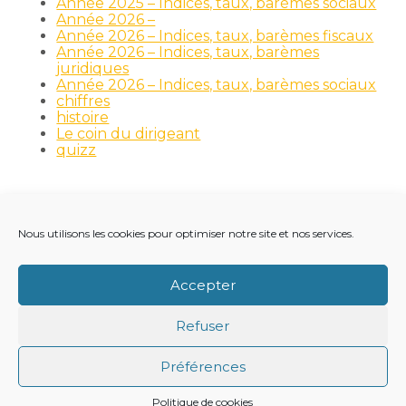
Année 2025 – Indices, taux, barèmes sociaux
Année 2026 –
Année 2026 – Indices, taux, barèmes fiscaux
Année 2026 – Indices, taux, barèmes
juridiques
Année 2026 – Indices, taux, barèmes sociaux
chiffres
histoire
Le coin du dirigeant
quizz
Nous utilisons les cookies pour optimiser notre site et nos services.
Footer
LE CABINET
NOS MÉTIERS
NOS OUTILS
Principale
RECRUTEMENT
NOTRE ACTUALITÉ
Accepter
VIE DU CABINET
CONTACT
Refuser
Footer
PLAN DU SITE
MENTIONS LÉGALES
Préférences
CONCEPTION ET RÉALISATION
CLASSE 7
Politique de cookies