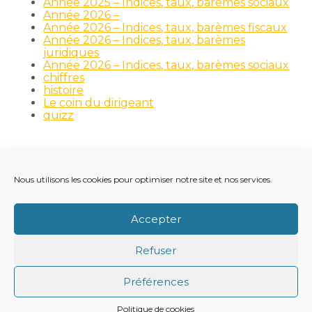
Année 2025 – Indices, taux, barèmes sociaux
Année 2026 –
Année 2026 – Indices, taux, barèmes fiscaux
Année 2026 – Indices, taux, barèmes
juridiques
Année 2026 – Indices, taux, barèmes sociaux
chiffres
histoire
Le coin du dirigeant
quizz
Nous utilisons les cookies pour optimiser notre site et nos services.
Footer
LE CABINET
NOS MÉTIERS
NOS OUTILS
Principale
RECRUTEMENT
NOTRE ACTUALITÉ
Accepter
VIE DU CABINET
CONTACT
Refuser
Footer
PLAN DU SITE
MENTIONS LÉGALES
Préférences
CONCEPTION ET RÉALISATION
CLASSE 7
Politique de cookies