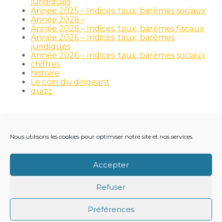
juridiques
Année 2025 – Indices, taux, barèmes sociaux
Année 2026 –
Année 2026 – Indices, taux, barèmes fiscaux
Année 2026 – Indices, taux, barèmes
juridiques
Année 2026 – Indices, taux, barèmes sociaux
chiffres
histoire
Le coin du dirigeant
quizz
Nous utilisons les cookies pour optimiser notre site et nos services.
Footer
LE CABINET
NOS MÉTIERS
NOS OUTILS
Principale
RECRUTEMENT
NOTRE ACTUALITÉ
Accepter
VIE DU CABINET
CONTACT
Refuser
Footer
PLAN DU SITE
MENTIONS LÉGALES
Préférences