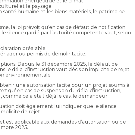
consommation énergétique et le climat ;
culturel et le paysage ;
la santé humaine et les biens matériels, le patrimoine
, la loi prévoit qu’en cas de défaut de notification
, le silence gardé par l’autorité compétente vaut, selon
claration préalable ;
ménager ou permis de démolir tacite.
eptions. Depuis le 31 décembre 2025, le défaut de
s le délai d’instruction vaut décision implicite de rejet
tion environnementale.
’obtenir une autorisation tacite pour un projet soumis à
z qu’ en cas de suspension du délai d’instruction,
, comme cela était déjà le cas, le demandeur.
ituation doit également lui indiquer que le silence
mplicite de rejet.
ejet est applicable aux demandes d’autorisation ou de
cembre 2025.