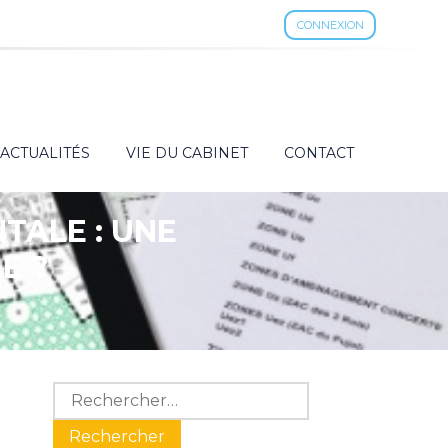
CONNEXION
ACTUALITÉS
VIE DU CABINET
CONTACT
TALE : UNE
E ?
Blog
Rechercher :
sidebar