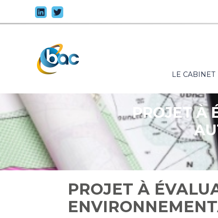
Principal
LE CABINET
Aller
au
contenu
PROJET À 
AU
PROJET À ÉVALU
ENVIRONNEMENTA