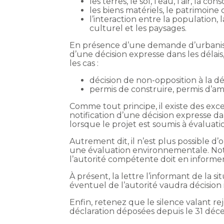
les terres, le sol, l’eau, l’air, la 
les biens matériels, le patrimoine 
l’interaction entre la population, 
culturel et les paysages.
En présence d’une demande d’urbanisme
d’une décision expresse dans les délais
les cas :
décision de non-opposition à la dé
permis de construire, permis d’a
Comme tout principe, il existe des exc
notification d’une décision expresse dan
lorsque le projet est soumis à évalua
Autrement dit, il n’est plus possible d
une évaluation environnementale. Note
l’autorité compétente doit en informer
À présent, la lettre l’informant de la s
éventuel de l’autorité vaudra décision i
Enfin, retenez que le silence valant r
déclaration déposées depuis le 31 dé