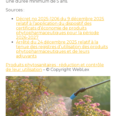
une durée minimum de 5 ans.
Sources :
Décret no 2025-1206 du 9 décembre 2025
relatif à l’application du dispositif des
certificats d’économie de produits
phytopharmaceutiques pour la période
2026-2027
Arrêté du 24 décembre 2025 relatif à la
tenue des registres d’utilisation des produits
phytopharmaceutiques et de leurs
adjuvants
Produits phytosanitaires : réduction et contrôle
de leur utilisation
– © Copyright WebLex