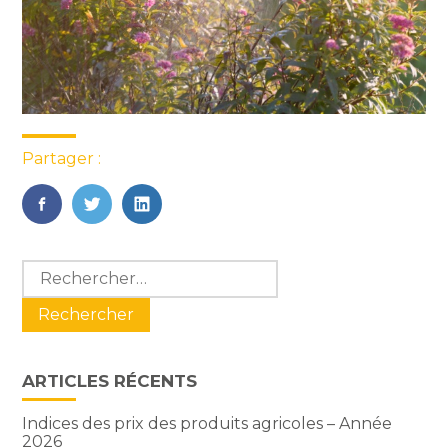
Partager :
FaceBook
Twitter
LinkedIn
Blog
Rechercher :
sidebar
ARTICLES RÉCENTS
Indices des prix des produits agricoles – Année
2026