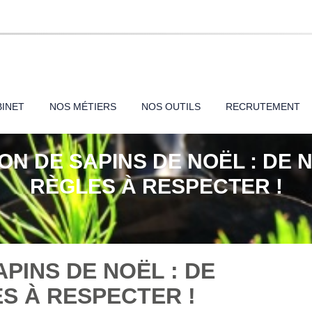
pal
BINET
NOS MÉTIERS
NOS OUTILS
RECRUTEMENT
N DE SAPINS DE NOËL : DE
RÈGLES À RESPECTER !
PINS DE NOËL : DE
S À RESPECTER !