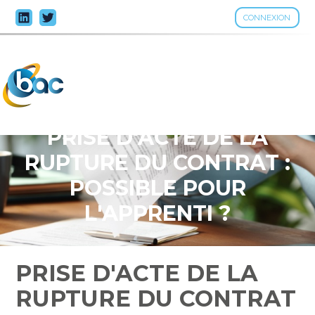
CONNEXION
Aller
au
contenu
PRISE D'ACTE DE LA
RUPTURE DU CONTRAT :
POSSIBLE POUR
L'APPRENTI ?
PRISE D'ACTE DE LA
RUPTURE DU CONTRAT