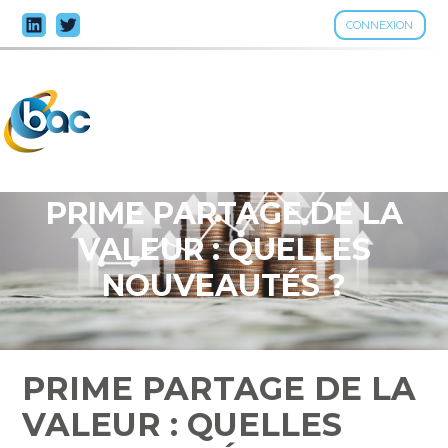
CONNEXION
Aller
au
contenu
PRIME PARTAGE DE LA
VALEUR : QUELLES
NOUVEAUTÉS ?
PRIME PARTAGE DE LA
VALEUR : QUELLES