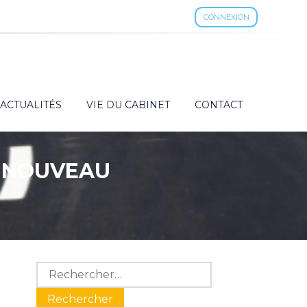
CONNEXION
ACTUALITÉS
VIE DU CABINET
CONTACT
U NOUVEAU
Blog
Rechercher :
sidebar