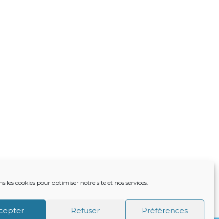
ns les cookies pour optimiser notre site et nos services.
TRE ACTUALITÉ
VIE DU CABINET
CONTACT
cepter
Refuser
Préférences