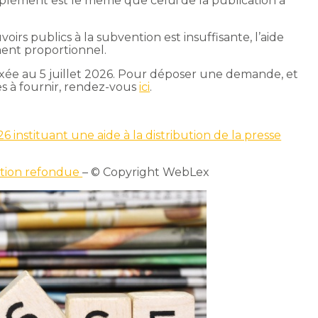
plément est le même que celui de la publication à
voirs publics à la subvention est insuffisante, l’aide
ent proportionnel.
 fixée au 5 juillet 2026. Pour déposer une demande, et
ives à fournir, rendez-vous
ici
.
 instituant une aide à la distribution de la presse
bution refondue
– © Copyright WebLex