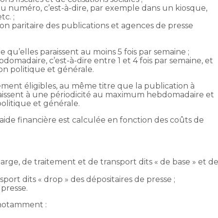
 au numéro, c’est-à-dire, par exemple dans un kiosque,
c. ;
on paritaire des publications et agences de presse
re qu’elles paraissent au moins 5 fois par semaine ;
omadaire, c’est-à-dire entre 1 et 4 fois par semaine, et
on politique et générale.
ent éligibles, au même titre que la publication à
 paraissent à une périodicité au maximum hebdomadaire et
olitique et générale.
 aide financière est calculée en fonction des coûts de
charge, de traitement et de transport dits « de base » et d
nsport dits « drop » des dépositaires de presse ;
 presse.
, notamment :