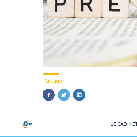
Partager :
FaceBook
Twitter
LinkedIn
Footer
LE CABINE
Principale