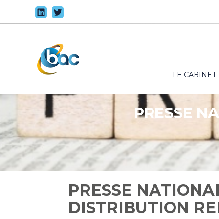
Principal
LE CABINET
Aller
au
contenu
PRESSE NA
PRESSE NATIONAL
DISTRIBUTION R