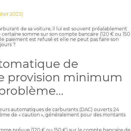
uillet 2023)
rburant de sa voiture, il lui est souvent préalablement
ne certaine somme sur son compte bancaire (120 € ou 150
 le paiement est refusé et elle ne peut pas faire son
 jours ?
utomatique de
ne provision minimum
 problème…
uteurs automatiques de carburants (DAC) ouverts 24
stème de « caution », généralement pour des montants
omme prévue (120 € ou 150 €) sur le compte bancaire de