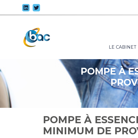
Principal
LE CABINET
Aller
au
contenu
POMPE À E
PROV
POMPE À ESSENC
MINIMUM DE PRO