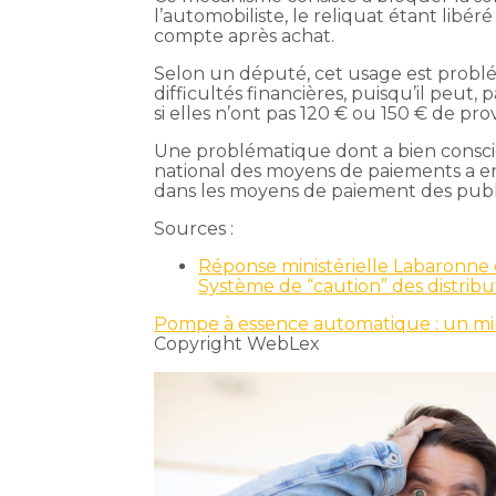
l’automobiliste, le reliquat étant lib
compte après achat.
Selon un député, cet usage est probl
difficultés financières, puisqu’il peu
si elles n’ont pas 120 € ou 150 € de pr
Une problématique dont a bien consci
national des moyens de paiements a eng
dans les moyens de paiement des public
Sources :
Réponse ministérielle Labaronne d
Système de “caution” des distrib
Pompe à essence automatique : un min
Copyright WebLex