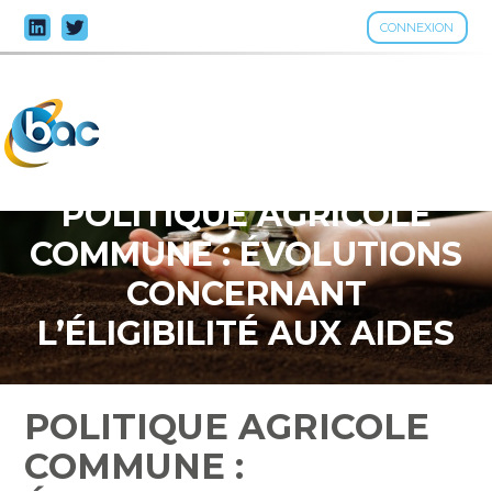
CONNEXION
Aller
au
contenu
POLITIQUE AGRICOLE
COMMUNE : ÉVOLUTIONS
CONCERNANT
L’ÉLIGIBILITÉ AUX AIDES
FINANCIÈRES
POLITIQUE AGRICOLE
COMMUNE :