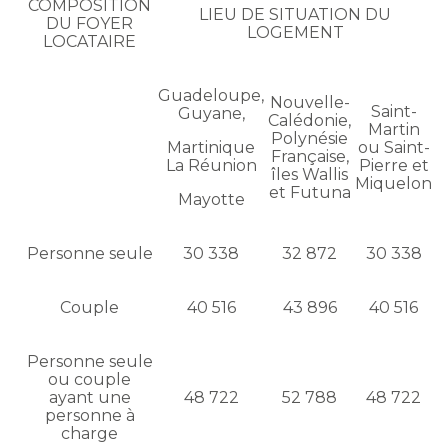
COMPOSITION
LIEU DE SITUATION DU
DU FOYER
LOGEMENT
LOCATAIRE
Guadeloupe,
Nouvelle-
Saint-
Guyane,
Calédonie,
Martin
Polynésie
Martinique
ou Saint-
Française,
La Réunion
Pierre et
îles Wallis
Miquelon
et Futuna
Mayotte
Personne seule
30 338
32 872
30 338
Couple
40 516
43 896
40 516
Personne seule
ou couple
ayant une
48 722
52 788
48 722
personne à
charge