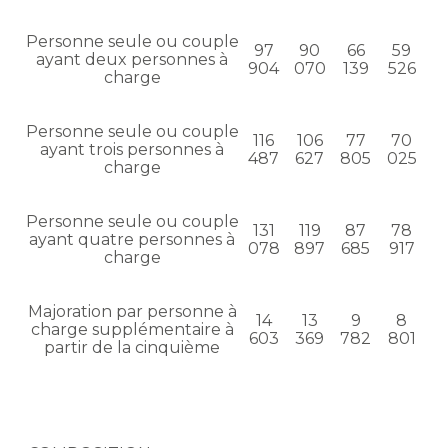
Personne seule ou couple
97
90
66
59
ayant deux personnes à
904
070
139
526
charge
Personne seule ou couple
116
106
77
70
ayant trois personnes à
487
627
805
025
charge
Personne seule ou couple
131
119
87
78
ayant quatre personnes à
078
897
685
917
charge
Majoration par personne à
14
13
9
8
charge supplémentaire à
603
369
782
801
partir de la cinquième