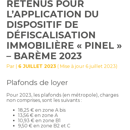
RETENUS POUR
L’APPLICATION DU
DISPOSITIF DE
DÉFISCALISATION
IMMOBILIÈRE « PINEL »
– BARÈME 2023
Par
|
6 JUILLET 2023
( Mise à jour 6 juillet 2023)
Plafonds de loyer
Pour 2023, les plafonds (en métropole), charges
non comprises, sont les suivants :
18,25 € en zone A bis
13,56 € en zone A
10,93 € en zone B1
9,50 € en zone B2 et C