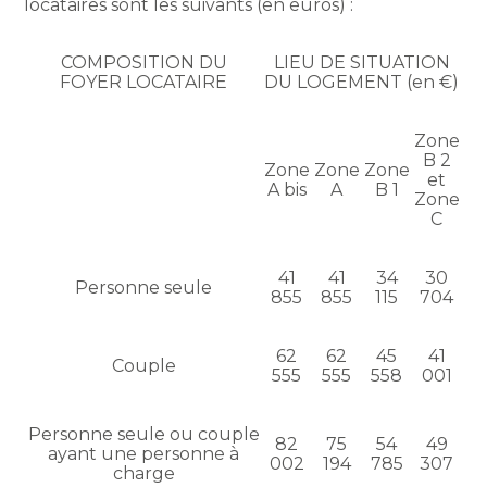
locataires sont les suivants (en euros) :
COMPOSITION DU
LIEU DE SITUATION
FOYER LOCATAIRE
DU LOGEMENT (en €)
Zone
B 2
Zone
Zone
Zone
et
A bis
A
B 1
Zone
C
41
41
34
30
Personne seule
855
855
115
704
62
62
45
41
Couple
555
555
558
001
Personne seule ou couple
82
75
54
49
ayant une personne à
002
194
785
307
charge