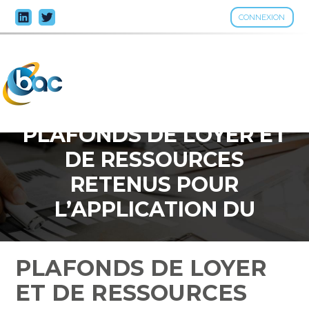
CONNEXION
Aller
au
contenu
PLAFONDS DE LOYER ET
DE RESSOURCES
RETENUS POUR
L’APPLICATION DU
DISPOSITIF DE
DÉFISCALISATION
PLAFONDS DE LOYER
IMMOBILIÈRE « PINEL » –
ET DE RESSOURCES
BARÈME 2023