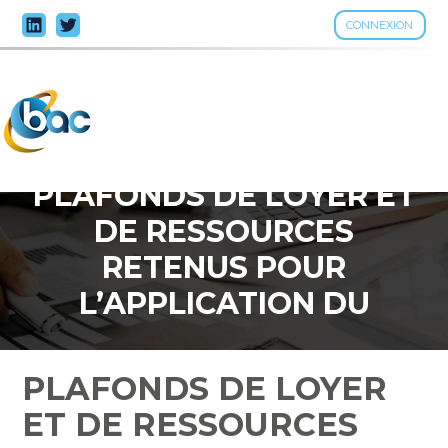
CONNEXION
Aller
au
contenu
PLAFONDS DE LOYER ET
DE RESSOURCES
RETENUS POUR
L’APPLICATION DU
DISPOSITIF DE
DÉFISCALISATION
PLAFONDS DE LOYER
IMMOBILIÈRE « DUFLOT »
ET DE RESSOURCES
– BARÈME 2023