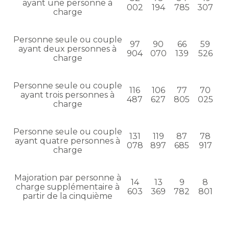
ayant une personne à
002
194
785
307
charge
Personne seule ou couple
97
90
66
59
ayant deux personnes à
904
070
139
526
charge
Personne seule ou couple
116
106
77
70
ayant trois personnes à
487
627
805
025
charge
Personne seule ou couple
131
119
87
78
ayant quatre personnes à
078
897
685
917
charge
Majoration par personne à
14
13
9
8
charge supplémentaire à
603
369
782
801
partir de la cinquième