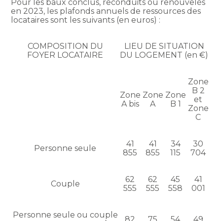
Pour les baux conclus, reconduits ou renouvelés
en 2023, les plafonds annuels de ressources des
locataires sont les suivants (en euros) :
COMPOSITION DU
LIEU DE SITUATION
FOYER LOCATAIRE
DU LOGEMENT (en €)
Zone
B 2
Zone
Zone
Zone
et
A bis
A
B 1
Zone
C
41
41
34
30
Personne seule
855
855
115
704
62
62
45
41
Couple
555
555
558
001
Personne seule ou couple
82
75
54
49