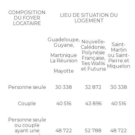
COMPOSITION
LIEU DE SITUATION DU
DU FOYER
LOGEMENT
LOCATAIRE
Guadeloupe,
Nouvelle-
Saint-
Guyane,
Calédonie,
Martin
Polynésie
Martinique
ou Saint-
Française,
La Réunion
Pierre et
îles Wallis
Miquelon
et Futuna
Mayotte
Personne seule
30 338
32 872
30 338
Couple
40 516
43 896
40 516
Personne seule
ou couple
ayant une
48 722
52 788
48 722