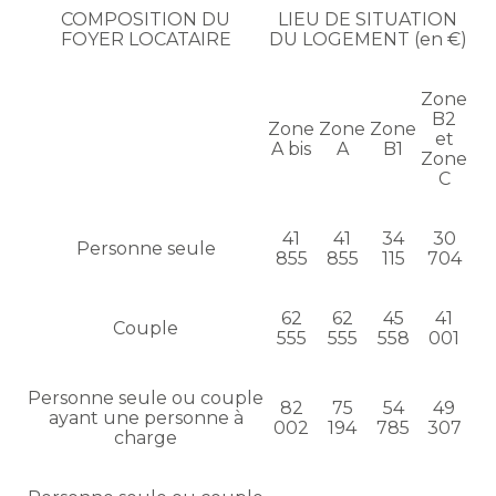
COMPOSITION DU
LIEU DE SITUATION
FOYER LOCATAIRE
DU LOGEMENT (en €)
Zone
B2
Zone
Zone
Zone
et
A bis
A
B1
Zone
C
41
41
34
30
Personne seule
855
855
115
704
62
62
45
41
Couple
555
555
558
001
Personne seule ou couple
82
75
54
49
ayant une personne à
002
194
785
307
charge