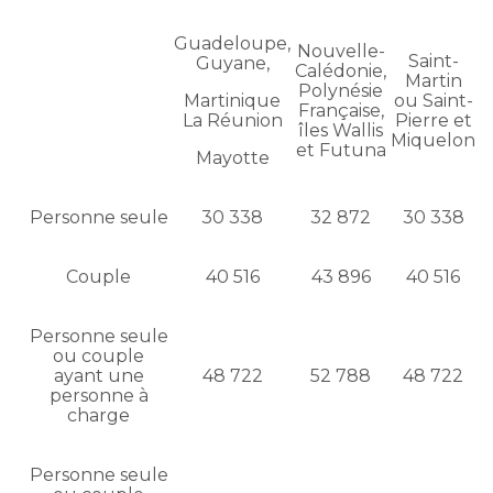
Guadeloupe,
Nouvelle-
Saint-
Guyane,
Calédonie,
Martin
Polynésie
Martinique
ou Saint-
Française,
La Réunion
Pierre et
îles Wallis
Miquelon
et Futuna
Mayotte
Personne seule
30 338
32 872
30 338
Couple
40 516
43 896
40 516
Personne seule
ou couple
ayant une
48 722
52 788
48 722
personne à
charge
Personne seule