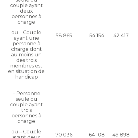
couple ayant
deux
personnes à
charge
ou – Couple
58 865
54 154
42 417
ayant une
personne à
charge dont
au moins un
des trois
membres est
en situation de
handicap
– Personne
seule ou
couple ayant
trois
personnes à
charge
ou – Couple
70 036
64 108
49 898
ayant deux