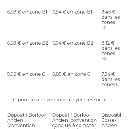
6,58 € en zone B1
6,54 € en zone B1
8,45 €
dans les
zones
B1 ;
6,58 € en zone B2
6,54 € en zone B2
8,12 €
dans les
zones
B2 ;
5,92 € en zone C
5,85 € en zone C
7,54 €
dans les
zones C.
pour les conventions à loyer très social :
Dispositif Borloo-
Dispositif Borloo-
Dispositif
Ancien
Ancien (convention
Cosse-
(convention
conclue à compter
Ancien