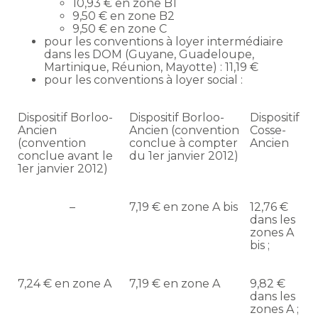
10,93 € en zone B1
9,50 € en zone B2
9,50 € en zone C
pour les conventions à loyer intermédiaire
dans les DOM (Guyane, Guadeloupe,
Martinique, Réunion, Mayotte) : 11,19 €
pour les conventions à loyer social :
Dispositif Borloo-
Dispositif Borloo-
Dispositif
Ancien
Ancien (convention
Cosse-
(convention
conclue à compter
Ancien
conclue avant le
du 1er janvier 2012)
1er janvier 2012)
–
7,19 € en zone A bis
12,76 €
dans les
zones A
bis ;
7,24 € en zone A
7,19 € en zone A
9,82 €
dans les
zones A ;