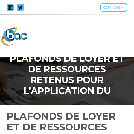
CONNEXION
Aller
au
contenu
PLAFONDS DE LOYER ET
DE RESSOURCES
RETENUS POUR
L’APPLICATION DU
DISPOSITIF «
CONVENTIONNEMENT
PLAFONDS DE LOYER
ANAH » – BARÈME 2023
ET DE RESSOURCES