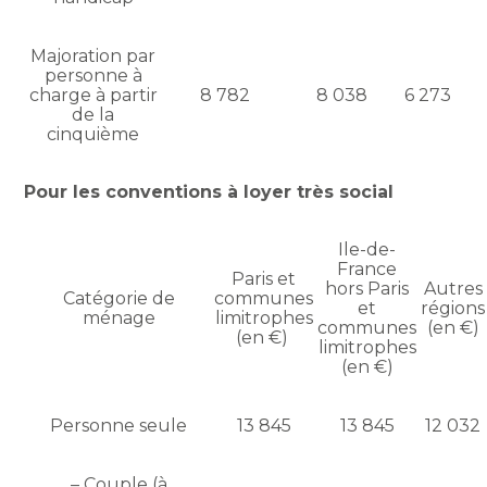
Majoration par
personne à
charge à partir
8 782
8 038
6 273
de la
cinquième
Pour les conventions à loyer très social
Ile-de-
France
Paris et
hors Paris
Autres
Catégorie de
communes
et
régions
ménage
limitrophes
communes
(en €)
(en €)
limitrophes
(en €)
Personne seule
13 845
13 845
12 032
– Couple (à