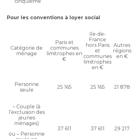
cinquième
Pour les conventions à loyer social
Ile-de-
France
Paris et
hors Paris
Autres
Catégorie de
communes
et
régions
ménage
limitrophes en
communes
en €
€
limitrophes
en €
Personne
25 165
25 165
21 878
seule
– Couple (à
l’exclusion des
jeunes
ménages)
37 611
37 611
29 217
ou – Personne