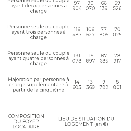
Personne seule ou couple
97
90
66
59
ayant deux personnes à
904
070
139
526
charge
Personne seule ou couple
116
106
77
70
ayant trois personnes à
487
627
805
025
charge
Personne seule ou couple
131
119
87
78
ayant quatre personnes à
078
897
685
917
charge
Majoration par personne à
14
13
9
8
charge supplémentaire à
603
369
782
801
partir de la cinquième
COMPOSITION
LIEU DE SITUATION DU
DU FOYER
LOGEMENT (en €)
LOCATAIRE