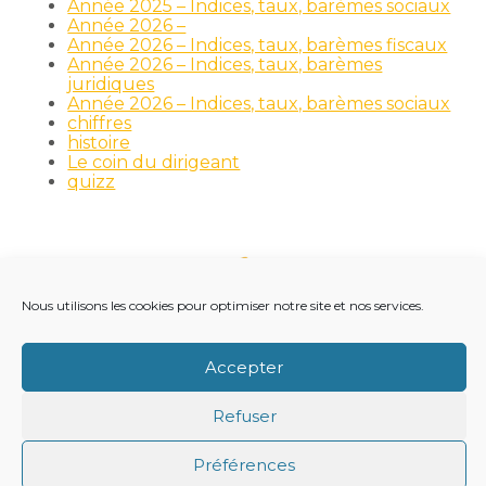
Année 2025 – Indices, taux, barèmes sociaux
Année 2026 –
Année 2026 – Indices, taux, barèmes fiscaux
Année 2026 – Indices, taux, barèmes
juridiques
Année 2026 – Indices, taux, barèmes sociaux
chiffres
histoire
Le coin du dirigeant
quizz
Footer
LE CABINET
NOS MÉTIERS
NOS OUTILS
Nous utilisons les cookies pour optimiser notre site et nos services.
Principale
RECRUTEMENT
NOTRE ACTUALITÉ
Accepter
VIE DU CABINET
CONTACT
Refuser
Footer
PLAN DU SITE
MENTIONS LÉGALES
Préférences
CONCEPTION ET RÉALISATION
CLASSE 7