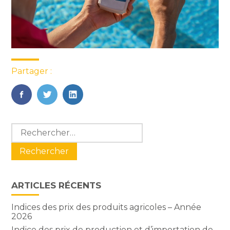
Partager :
FaceBook
Twitter
LinkedIn
Blog
Rechercher :
sidebar
ARTICLES RÉCENTS
Indices des prix des produits agricoles – Année
2026
Indice des prix de production et d’importation de