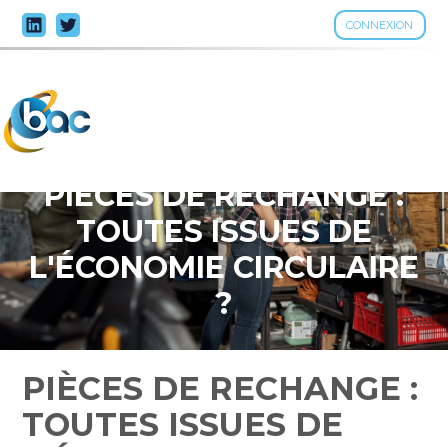
CONNEXION
Aller
au
contenu
PIÈCES DE RECHANGE :
TOUTES ISSUES DE
L'ÉCONOMIE CIRCULAIRE
?
PIÈCES DE RECHANGE :
TOUTES ISSUES DE