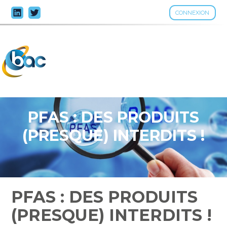
CONNEXION
Aller
au
contenu
PFAS : DES PRODUITS
(PRESQUE) INTERDITS !
PFAS : DES PRODUITS
(PRESQUE) INTERDITS !