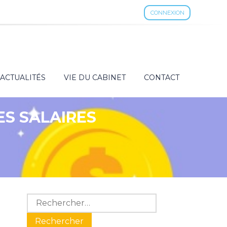
CONNEXION
ACTUALITÉS
VIE DU CABINET
CONTACT
ES SALAIRES
Blog
Rechercher :
sidebar