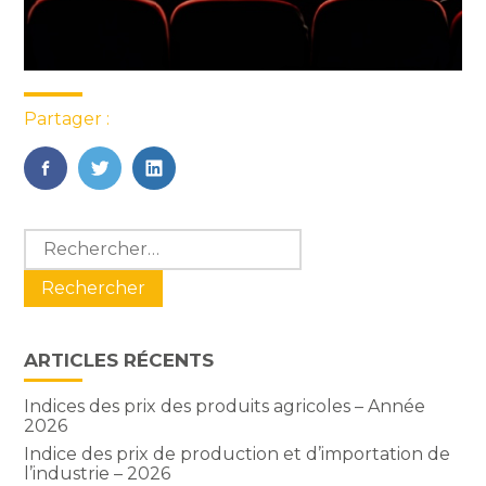
Partager :
FaceBook
Twitter
LinkedIn
Blog
Rechercher :
sidebar
ARTICLES RÉCENTS
Indices des prix des produits agricoles – Année
2026
Indice des prix de production et d’importation de
l’industrie – 2026