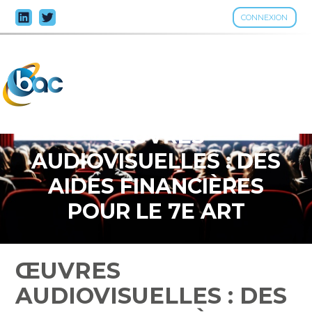
CONNEXION
Aller
au
contenu
ŒUVRES
AUDIOVISUELLES : DES
AIDES FINANCIÈRES
POUR LE 7E ART
ŒUVRES
AUDIOVISUELLES : DES