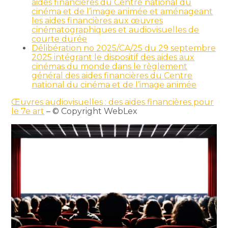
aides financières du Centre national du
cinéma et de l’image animée et aménageant
les aides financières aux œuvres
cinématographiques et audiovisuelles de
courte durée
Délibération no 2025/CA/25 du 29 septembre
2025 intégrant le dispositif des aides aux
cinémas du monde dans le règlement
général des aides financières du Centre
national du cinéma et de l’image animée
Œuvres audiovisuelles : des aides financières pour
le 7e art
– © Copyright WebLex