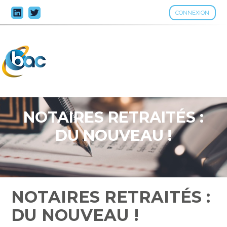
CONNEXION
Aller
au
contenu
NOTAIRES RETRAITÉS :
DU NOUVEAU !
NOTAIRES RETRAITÉS :
DU NOUVEAU !