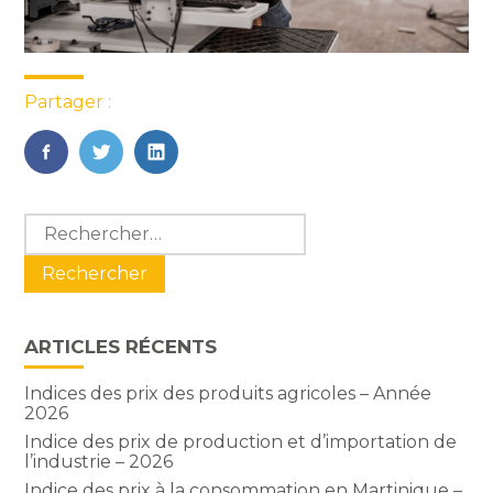
Partager :
FaceBook
Twitter
LinkedIn
Blog
Rechercher :
sidebar
ARTICLES RÉCENTS
Indices des prix des produits agricoles – Année
2026
Indice des prix de production et d’importation de
l’industrie – 2026
Indice des prix à la consommation en Martinique –