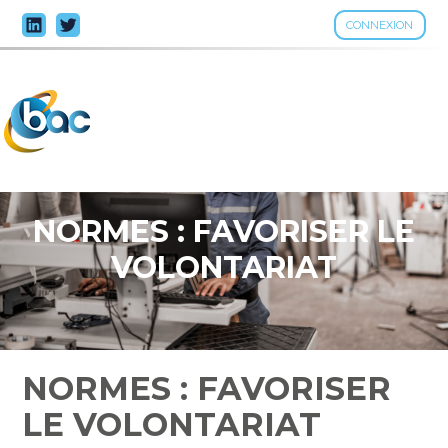
CONNEXION
Aller
au
contenu
NORMES : FAVORISER LE
VOLONTARIAT
NORMES : FAVORISER
LE VOLONTARIAT