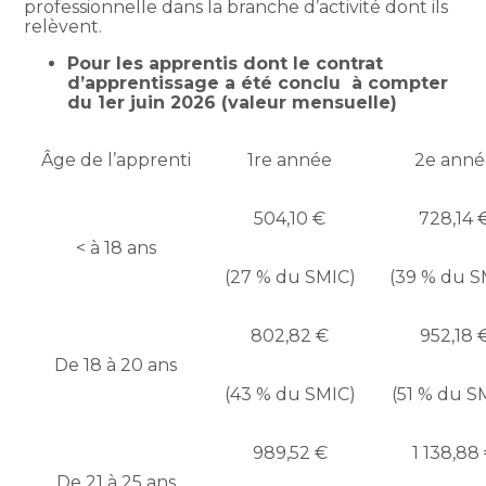
professionnelle dans la branche d’activité dont ils
relèvent.
Pour les apprentis dont le contrat
d’apprentissage a été conclu à compter
du 1er juin 2026 (valeur mensuelle)
Âge de l’apprenti
1re année
2e anné
504,10 €
728,14 
< à 18 ans
(27 % du SMIC)
(39 % du S
802,82 €
952,18 
De 18 à 20 ans
(43 % du SMIC)
(51 % du S
989,52 €
1 138,88
De 21 à 25 ans