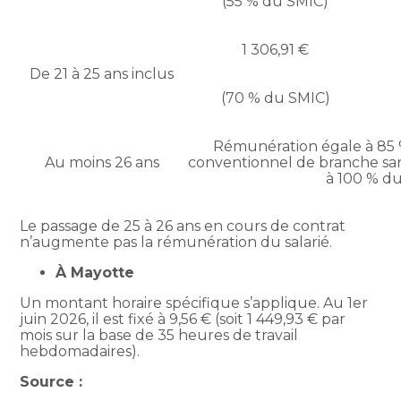
(55 % du SMIC)
1 306,91 €
De 21 à 25 ans inclus
(70 % du SMIC)
Rémunération égale à 85 
Au moins 26 ans
conventionnel de branche san
à 100 % d
Le passage de 25 à 26 ans en cours de contrat
n’augmente pas la rémunération du salarié.
À Mayotte
Un montant horaire spécifique s’applique. Au 1er
juin 2026, il est fixé à 9,56 € (soit 1 449,93 € par
mois sur la base de 35 heures de travail
hebdomadaires).
Source :