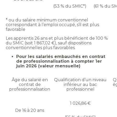
(53 % du SMIC*)
(61 % du S
* ou du salaire minimum conventionnel
correspondant à l’emploi occupé, s’il est plus
favorable
Les apprentis 26 ans et plus bénéficient de 100 %
du SMIC (soit 1 867,02 €), sauf dispositions
conventionnelles plus favorables.
Pour les salariés embauchés en contrat
de professionnalisation à compter 1er
juin 2026 (valeur mensuelle)
Âge du salarié en
Qualification d’un niveau
Q
contrat de
inférieur au bac
é
professionnalisation
professionnel
1 026,86 €
De 16 à 20 ans