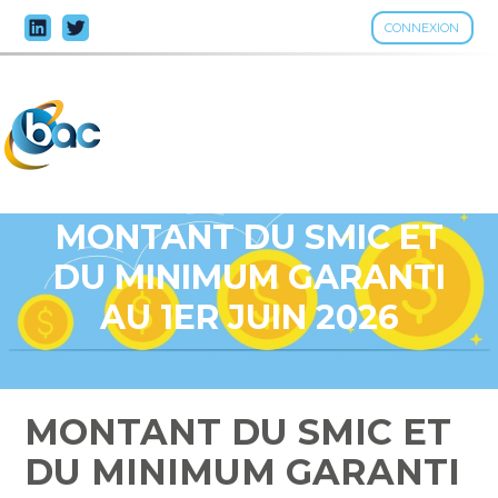
CONNEXION
Aller
au
contenu
MONTANT DU SMIC ET
DU MINIMUM GARANTI
AU 1ER JUIN 2026
MONTANT DU SMIC ET
DU MINIMUM GARANTI